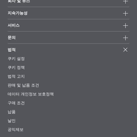
회사 및 뉴스
모든제품
회사 정보
지속가능성
하이라이트
뉴스
지속가능성
서비스
언론 및 미디어
지속가능한 제품
전문가에게 물어보세요
소재지 및 판매점
문의
성공 사례
추천 배합
전시회 및 이벤트
문의하기
EcoVadis
법적
기사
경영팀
BYKinside
인증서
쿠키 설정
전자책
경력
쿠키 정책
규제 현황
팔로우하기
법적 고지
첨가제 안내 앱
판매 및 납품 조건
동영상
데이터 개인정보 보호정책
다운로드
구매 조건
납품
날인
공익제보