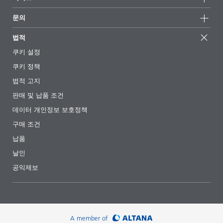
언론 및 미디어
지속가능한 제품
전문가에게 물어보세요
소재지 및 판매점
문의
성공 사례
추천 배합
전시회 및 이벤트
문의하기
EcoVadis
법적
기사
경영팀
BYKinside
인증서
쿠키 설정
전자책
경력
쿠키 정책
규제 현황
팔로우하기
법적 고지
첨가제 안내 앱
판매 및 납품 조건
동영상
데이터 개인정보 보호정책
다운로드
구매 조건
납품
날인
공익제보
A member of