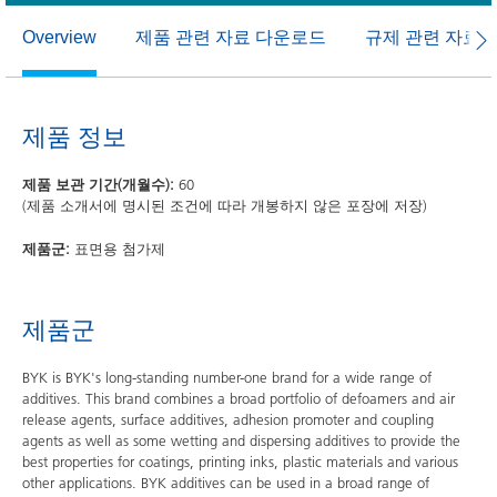
제품 관련 자료 다운로드
규제 관련 자료
Overview
제품 정보
제품 보관 기간(개월수):
60
(제품 소개서에 명시된 조건에 따라 개봉하지 않은 포장에 저장)
제품군:
표면용 첨가제
제품군
BYK is BYK's long-standing number-one brand for a wide range of
additives. This brand combines a broad portfolio of defoamers and air
release agents, surface additives, adhesion promoter and coupling
agents as well as some wetting and dispersing additives to provide the
best properties for coatings, printing inks, plastic materials and various
other applications. BYK additives can be used in a broad range of