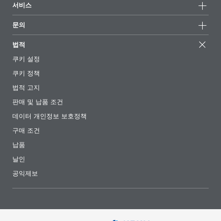
서비스
언론 및 미디어
지속가능한 제품
전문가에게 물어보세요
소재지 및 판매점
문의
성공 사례
추천 배합
전시회 및 이벤트
문의하기
EcoVadis
법적
기사
경영팀
BYKinside
인증서
쿠키 설정
전자책
경력
쿠키 정책
규제 현황
팔로우하기
법적 고지
첨가제 안내 앱
판매 및 납품 조건
동영상
데이터 개인정보 보호정책
다운로드
구매 조건
납품
날인
공익제보