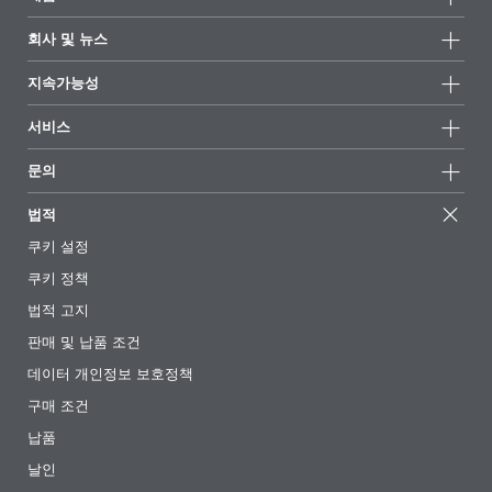
제품군
회사 및 뉴스
모든제품
회사 정보
지속가능성
하이라이트
뉴스
지속가능성
서비스
언론 및 미디어
지속가능한 제품
전문가에게 물어보세요
소재지 및 판매점
문의
성공 사례
추천 배합
전시회 및 이벤트
문의하기
EcoVadis
법적
기사
경영팀
BYKinside
인증서
쿠키 설정
전자책
경력
쿠키 정책
규제 현황
팔로우하기
법적 고지
첨가제 안내 앱
판매 및 납품 조건
동영상
데이터 개인정보 보호정책
다운로드
구매 조건
납품
날인