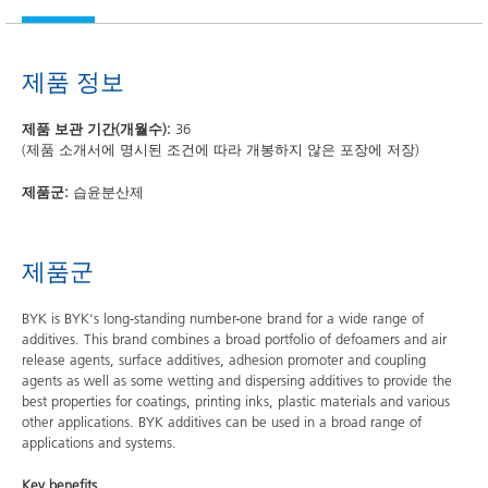
제품 정보
제품 보관 기간(개월수):
36
(제품 소개서에 명시된 조건에 따라 개봉하지 않은 포장에 저장)
제품군:
습윤분산제
제품군
BYK is BYK's long-standing number-one brand for a wide range of
additives. This brand combines a broad portfolio of defoamers and air
release agents, surface additives, adhesion promoter and coupling
agents as well as some wetting and dispersing additives to provide the
best properties for coatings, printing inks, plastic materials and various
other applications. BYK additives can be used in a broad range of
applications and systems.
Key benefits