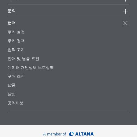
언론 및 미디어
지속가능한 제품
전문가에게 물어보세요
소재지 및 판매점
문의
성공 사례
추천 배합
전시회 및 이벤트
문의하기
EcoVadis
법적
기사
경영팀
BYKinside
인증서
쿠키 설정
전자책
경력
쿠키 정책
규제 현황
팔로우하기
법적 고지
첨가제 안내 앱
판매 및 납품 조건
동영상
데이터 개인정보 보호정책
다운로드
구매 조건
납품
날인
공익제보
A member of