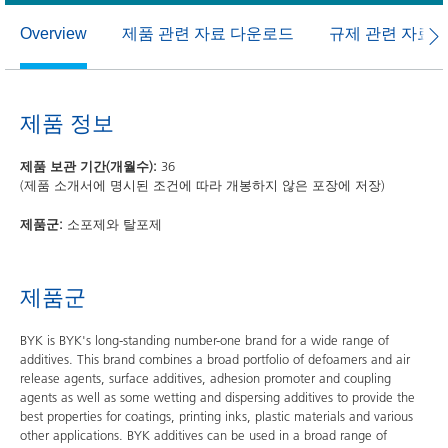
제품 관련 자료 다운로드
규제 관련 자료
Overview
제품 정보
제품 보관 기간(개월수):
36
(제품 소개서에 명시된 조건에 따라 개봉하지 않은 포장에 저장)
제품군:
소포제와 탈포제
제품군
BYK is BYK's long-standing number-one brand for a wide range of
additives. This brand combines a broad portfolio of defoamers and air
release agents, surface additives, adhesion promoter and coupling
agents as well as some wetting and dispersing additives to provide the
best properties for coatings, printing inks, plastic materials and various
other applications. BYK additives can be used in a broad range of