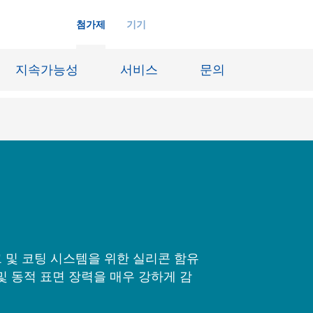
첨가제
기기
지속가능성
서비스
문의
화학재료
잉크젯 잉크
장시스템
가죽 마감 및 코팅된 직물
징
윤활유 및 이형제
도료
선박 및 중방식용 도료
크 및 코팅 시스템을 위한 실리콘 함유
내화물
Oil & Gas 분야
및 동적 표면 장력을 매우 강하게 감
료
종이 코팅