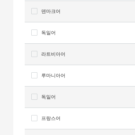
덴마크어
독일어
라트비아어
루마니아어
독일어
프랑스어