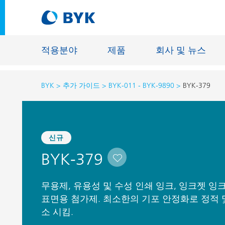
적용분야
제품
회사 및 뉴스
BYK
추가 가이드
BYK-011 - BYK-9890
BYK-379
적용분야에 따른 제품 추천
적용분야에 따른 제품 추천
건축물용 
신규
접착제 및 실란트
에너지 저
BYK-379
건축용 도료
섬유 사이
자동차 OEM 도료
바닥재용 
무용제, 유용성 및 수성 인쇄 잉크, 잉크젯 잉
자동차 보수용 도료
주물 및 
표면용 첨가제. 최소한의 기포 안정화로 정적 
소 시킴.
제관용 도료
공업용 도