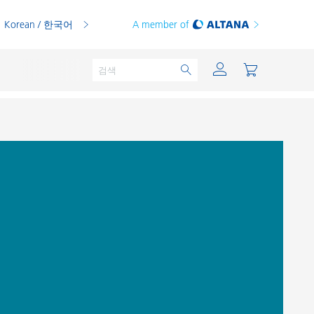
Korean / 한국어
A member of
분체용 도료
인쇄 잉크
PVC 컴파운드
PVC 플라스티졸
열가소성 수지
열경화성 수지