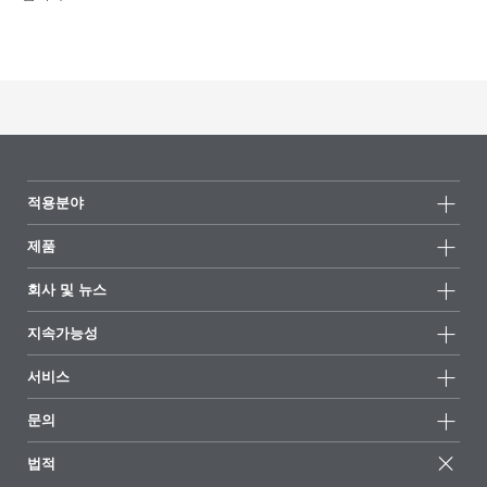
적용분야
제품
제품군
회사 및 뉴스
모든제품
회사 정보
지속가능성
하이라이트
뉴스
지속가능성
서비스
언론 및 미디어
지속가능한 제품
전문가에게 물어보세요
소재지 및 판매점
문의
성공 사례
추천 배합
전시회 및 이벤트
문의하기
EcoVadis
법적
기사
경영팀
BYKinside