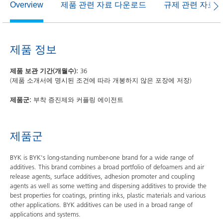
제품 관련 자료 다운로드
규제 관련 자료
Overview
제품 정보
제품 보관 기간(개월수):
36
(제품 소개서에 명시된 조건에 따라 개봉하지 않은 포장에 저장)
제품군:
부착 증진제와 커플링 에이전트
제품군
BYK is BYK's long-standing number-one brand for a wide range of
additives. This brand combines a broad portfolio of defoamers and air
release agents, surface additives, adhesion promoter and coupling
agents as well as some wetting and dispersing additives to provide the
best properties for coatings, printing inks, plastic materials and various
other applications. BYK additives can be used in a broad range of
applications and systems.