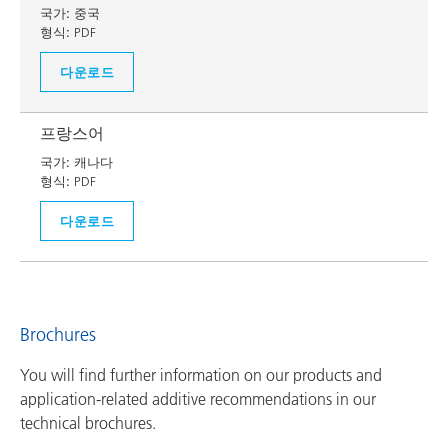
국가:
중국
형식:
PDF
다운로드
프랑스어
국가:
캐나다
형식:
PDF
다운로드
Brochures
You will find further information on our products and
application-related additive recommendations in our
technical brochures.