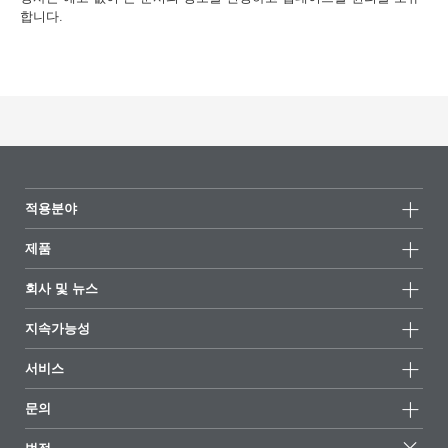
합니다.
적용분야
제품
제품군
회사 및 뉴스
모든제품
회사 정보
지속가능성
하이라이트
뉴스
지속가능성
서비스
언론 및 미디어
지속가능한 제품
전문가에게 물어보세요
소재지 및 판매점
문의
성공 사례
추천 배합
전시회 및 이벤트
문의하기
EcoVadis