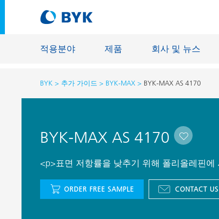
적용분야
제품
회사 및 뉴스
BYK
추가 가이드
BYK-MAX
BYK-MAX AS 4170
적용분야에 따른 제품 추천
적용분야에 따른 제품 추천
건축물용 
BYK-MAX AS 4170
접착제 및 실란트
에너지 저
건축용 도료
섬유 사이
<p>표면 저항률을 낮추기 위해 폴리올레핀에 
자동차 OEM 도료
바닥재용 
ORDER FREE SAMPLE
CONTACT US
자동차 보수용 도료
주물 및 
제관용 도료
공업용 도