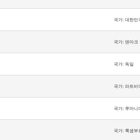
국가:
대한민
국가:
덴마크
국가:
독일
국가:
라트비
국가:
루마니
국가:
룩셈부