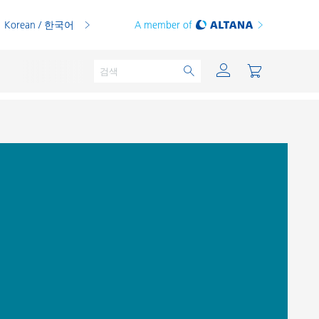
Korean / 한국어
A member of
분체용 도료
인쇄 잉크
PVC 컴파운드
PVC 플라스티졸
열가소성 수지
열경화성 수지