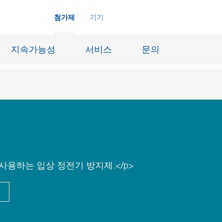
첨가제
기기
지속가능성
서비스
문의
화학재료
잉크젯 잉크
장시스템
가죽 마감 및 코팅된 직물
징
윤활유 및 이형제
사용하는 입상 정전기 방지제.</p>
도료
선박 및 중방식용 도료
내화물
Oil & Gas 분야
료
종이 코팅