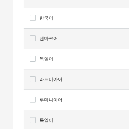
한국어
덴마크어
독일어
라트비아어
루마니아어
독일어