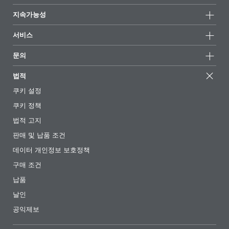
모든제품
회사 정보
지속가능성
하이라이트
뉴스
지속가능성
서비스
언론 및 미디어
지속가능한 제품
전문가에게 물어보세요
소재지 및 판매점
문의
성공 사례
추천 배합
전시회 및 이벤트
문의하기
EcoVadis
법적
기사
경영팀
BYKinside
인증서
쿠키 설정
전자책
경력
쿠키 정책
규제 현황
팔로우하기
법적 고지
첨가제 안내 앱
판매 및 납품 조건
동영상
데이터 개인정보 보호정책
다운로드
구매 조건
납품
날인
공익제보