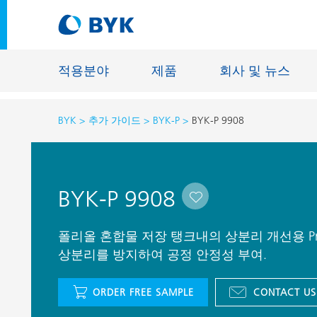
적용분야
제품
회사 및 뉴스
BYK
추가 가이드
BYK-P
BYK-P 9908
적용분야에 따른 제품 추천
적용분야에 따른 제품 추천
건축물용 
BYK-P 9908
접착제 및 실란트
에너지 저
건축용 도료
섬유 사이
폴리올 혼합물 저장 탱크내의 상분리 개선용 Pro
자동차 OEM 도료
상분리를 방지하여 공정 안정성 부여.
바닥재용 
자동차 보수용 도료
주물 및 
ORDER FREE SAMPLE
CONTACT US
제관용 도료
공업용 도