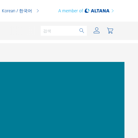
Korean / 한국어
A member of
분체용 도료
인쇄 잉크
PVC 컴파운드
PVC 플라스티졸
열가소성 수지
열경화성 수지