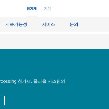
첨가제
기기
지속가능성
서비스
문의
화학재료
잉크젯 잉크
장시스템
가죽 마감 및 코팅된 직물
징
윤활유 및 이형제
cessing 첨가제. 폴리올 시스템의
도료
선박 및 중방식용 도료
내화물
Oil & Gas 분야
료
종이 코팅