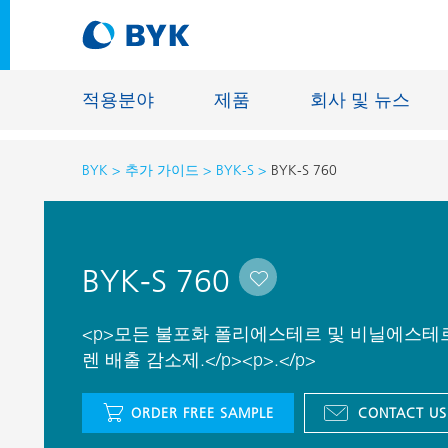
적용분야
제품
회사 및 뉴스
BYK
추가 가이드
BYK-S
BYK-S 760
적용분야에 따른 제품 추천
적용분야에 따른 제품 추천
건축물용 
BYK-S 760
접착제 및 실란트
에너지 저
건축용 도료
섬유 사이
<p>모든 불포화 폴리에스테르 및 비닐에스테
자동차 OEM 도료
렌 배출 감소제.</p><p>.</p>
바닥재용 
자동차 보수용 도료
주물 및 
ORDER FREE SAMPLE
CONTACT US
제관용 도료
공업용 도