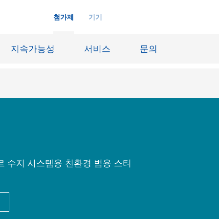
첨가제
기기
지속가능성
서비스
문의
화학재료
잉크젯 잉크
장시스템
가죽 마감 및 코팅된 직물
징
윤활유 및 이형제
르 수지 시스템용 친환경 범용 스티
도료
선박 및 중방식용 도료
내화물
Oil & Gas 분야
료
종이 코팅