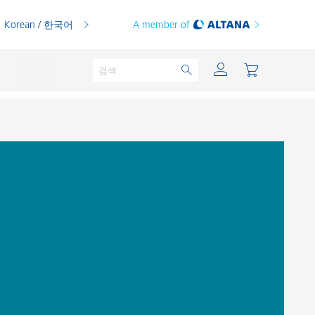
Korean / 한국어
A member of
분체용 도료
인쇄 잉크
PVC 컴파운드
PVC 플라스티졸
열가소성 수지
열경화성 수지