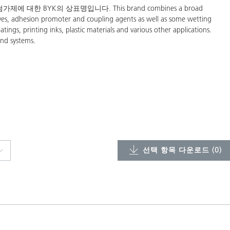
 대한 BYK의 상표명입니다. This brand combines a broad
tives, adhesion promoter and coupling agents as well as some wetting
tings, printing inks, plastic materials and various other applications.
and systems.
선택 항목 다운로드 (
0
)