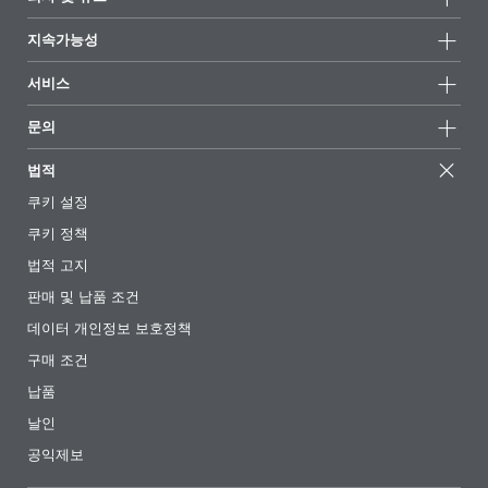
모든제품
회사 정보
지속가능성
하이라이트
뉴스
지속가능성
서비스
언론 및 미디어
지속가능한 제품
전문가에게 물어보세요
소재지 및 판매점
문의
성공 사례
추천 배합
전시회 및 이벤트
문의하기
EcoVadis
법적
기사
경영팀
BYKinside
인증서
쿠키 설정
전자책
경력
쿠키 정책
규제 현황
팔로우하기
법적 고지
첨가제 안내 앱
판매 및 납품 조건
동영상
데이터 개인정보 보호정책
다운로드
구매 조건
납품
날인
공익제보