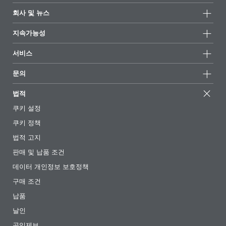
제품군
회사 및 뉴스
모든제품
회사 정보
지속가능성
하이라이트
뉴스
지속가능성
서비스
언론 및 미디어
지속가능한 제품
전문가에게 물어보세요
소재지 및 판매점
문의
성공 사례
추천 배합
전시회 및 이벤트
문의하기
EcoVadis
법적
기사
경영팀
BYKinside
인증서
쿠키 설정
전자책
경력
쿠키 정책
규제 현황
팔로우하기
법적 고지
첨가제 안내 앱
판매 및 납품 조건
동영상
데이터 개인정보 보호정책
다운로드
구매 조건
납품
날인
공익제보