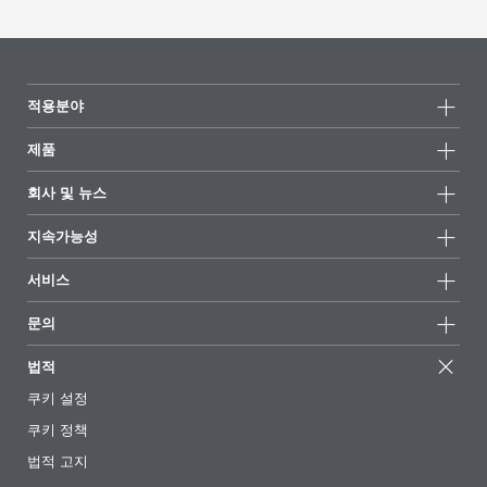
적용분야
제품
제품군
회사 및 뉴스
모든제품
회사 정보
지속가능성
하이라이트
뉴스
지속가능성
서비스
언론 및 미디어
지속가능한 제품
전문가에게 물어보세요
소재지 및 판매점
문의
성공 사례
추천 배합
전시회 및 이벤트
문의하기
EcoVadis
법적
기사
경영팀
BYKinside
인증서
쿠키 설정
전자책
경력
쿠키 정책
규제 현황
팔로우하기
법적 고지
첨가제 안내 앱