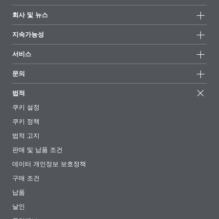
제품군
회사 및 뉴스
모든제품
회사 정보
지속가능성
하이라이트
뉴스
지속가능성
서비스
언론 및 미디어
지속가능한 제품
전문가에게 물어보세요
소재지 및 판매점
문의
성공 사례
추천 배합
전시회 및 이벤트
문의하기
EcoVadis
법적
기사
경영팀
BYKinside
인증서
쿠키 설정
전자책
경력
쿠키 정책
규제 현황
팔로우하기
법적 고지
첨가제 안내 앱
판매 및 납품 조건
동영상
데이터 개인정보 보호정책
다운로드
구매 조건
납품
날인