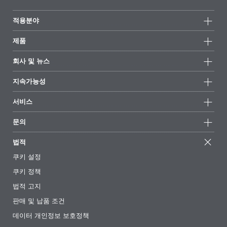
적용분야
제품
제품군
회사 및 뉴스
모든제품
회사 정보
지속가능성
하이라이트
뉴스
지속가능성
서비스
언론 및 미디어
지속가능한 제품
전문가에게 물어보세요
소재지 및 판매점
문의
성공 사례
추천 배합
전시회 및 이벤트
문의하기
EcoVadis
법적
기사
경영팀
BYKinside
인증서
쿠키 설정
전자책
경력
쿠키 정책
규제 현황
팔로우하기
법적 고지
첨가제 안내 앱
판매 및 납품 조건
동영상
데이터 개인정보 보호정책
다운로드