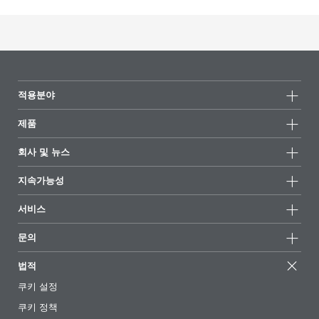
적용분야
제품
제품군
회사 및 뉴스
모든제품
회사 정보
지속가능성
하이라이트
뉴스
지속가능성
서비스
언론 및 미디어
지속가능한 제품
전문가에게 물어보세요
소재지 및 판매점
문의
성공 사례
추천 배합
전시회 및 이벤트
문의하기
EcoVadis
법적
기사
경영팀
BYKinside
인증서
쿠키 설정
전자책
경력
쿠키 정책
규제 현황
팔로우하기