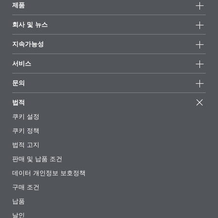
제품
제품군
회사 및 뉴스
모든제품
회사 정보
지속가능성
하이라이트
뉴스
지속가능성
서비스
언론 및 미디어
지속가능한 제품
전문가에게 물어보세요
소재지 및 판매점
문의
성공 사례
추천 배합
전시회 및 이벤트
문의하기
EcoVadis
법적
기사
경영팀
BYKinside
인증서
쿠키 설정
전자책
경력
쿠키 정책
규제 현황
팔로우하기
법적 고지
첨가제 안내 앱
판매 및 납품 조건
동영상
데이터 개인정보 보호정책
다운로드
구매 조건
납품
날인