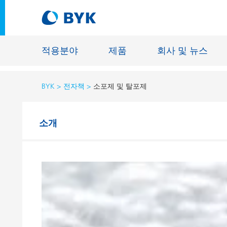
적용분야
제품
회사 및 뉴스
BYK
전자책
소포제 및 탈포제
적용분야에 따른 제품 추천
소개
적용분야에 따른 제품 추천
건축물용 
접착제 및 실란트
에너지 저
건축용 도료
섬유 사이
자동차 OEM 도료
바닥재용 
자동차 보수용 도료
주물 및 
제관용 도료
공업용 도