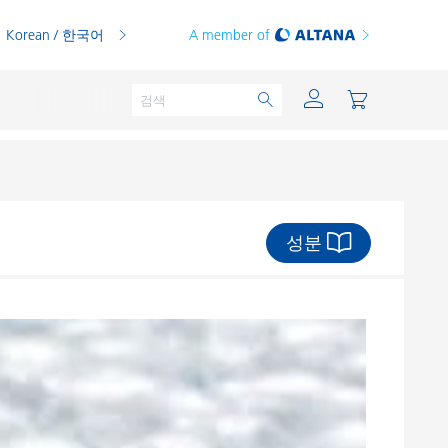
Korean / 한국어
A member of
성분
분체용 도료
인쇄 잉크
PVC 컴파운드
PVC 플라스티졸
열가소성 수지
열경화성 수지