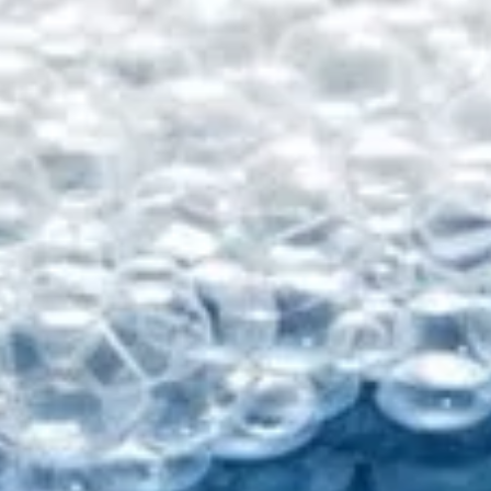
 I&I(산업용 및 기관, 보호시설용
퍼스널 케어