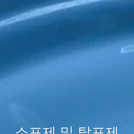
소포제 및 탈포제