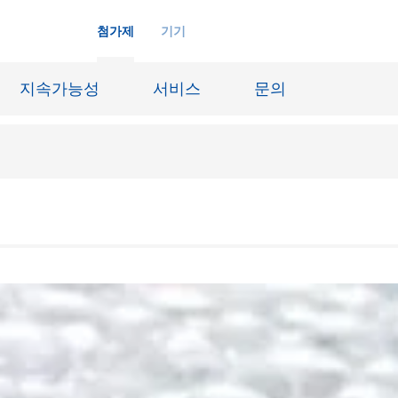
첨가제
기기
지속가능성
서비스
문의
화학재료
잉크젯 잉크
장시스템
가죽 마감 및 코팅된 직물
징
윤활유 및 이형제
도료
선박 및 중방식용 도료
내화물
Oil & Gas 분야
료
종이 코팅