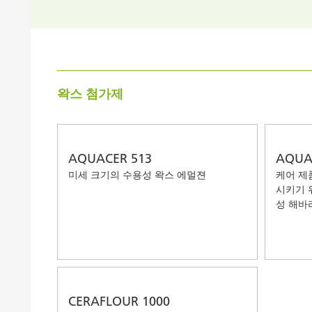
Clay 촉매(Clay Catalyst)
홈 케어 및
PCM 도료
왁스 첨가제
AQUACER 513
AQUA
미세 크기의 수용성 왁스 에멀젼
케어 제
시키기 
성 해바
CERAFLOUR 1000