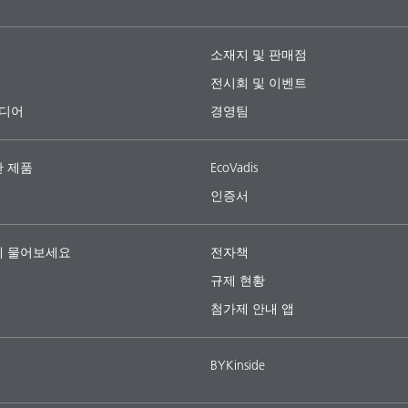
RBYK-2015 BF
DISPERBYK-2018
92
BYK-093
스템용 무VOC 및 무용제 습윤분
수성 도료, 바닥제용 도료, 잉크젯
인트 시스템, 인쇄 잉크 및 접착제
수계 도료용 VOC-Free 실리콘계
ISPERBYK-2015의 무살생물제 제
접착제 및 고농도 착색제용 무VO
OC 실리콘 함유 소포제
소재지 및 판매점
목공, 건축, 공업, 인쇄 잉크 및
용제 습윤분산제
전시회 및 이벤트
미디어
경영팀
 제품
EcoVadis
RBYK-2062
DISPERBYK-2096
인증서
611
BYK-1615
OC 및 글리콜 함유 무기 안료 농
건축용 도료를 위한 VOC가 없는
료 및 접착제용 무VOC 실리콘 함
수계 도료용 VOC-Free 실리콘 소
습윤분산제
형 습윤분산제
제
축, 인쇄 잉크, 접착제 및 페이퍼
 물어보세요
전자책
규제 현황
첨가제 안내 앱
BYKinside
RBYK-2190
DISPERBYK-2290
640
BYK-1641
무APEO 액체 습윤분산제
고알칼리성 수성 건축자재용 무V