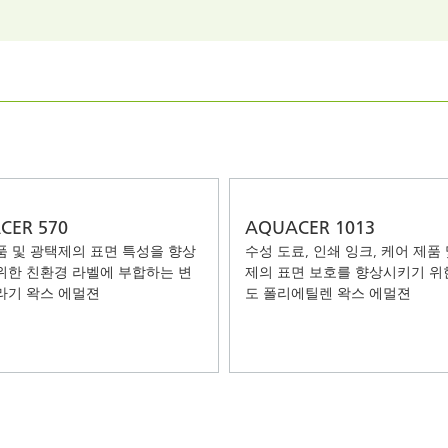
 I&I(산업용 및 기관, 보호시설용
퍼스널 케어
CER 570
AQUACER 1013
품 및 광택제의 표면 특성을 향상
수성 도료, 인쇄 잉크, 케어 제품
위한 친환경 라벨에 부합하는 변
제의 표면 보호를 향상시키기 위
라기 왁스 에멀젼
도 폴리에틸렌 왁스 에멀젼