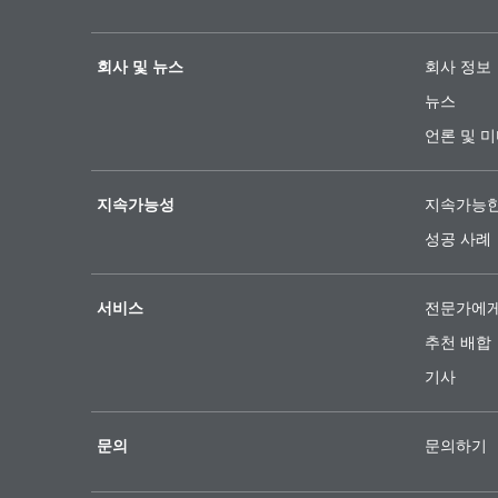
DISPERBYK-2015
DISPE
BYK-039
BYK-0
수계 건축용 및 목곡용 도료를 위한 VOC
수성 시
PVC 범위 35-70 내인 수성 에멀젼 시스템
수성 페
가 없는 무용제형 습윤분산제
산제. D
회사 및 뉴스
용 광유계 무VOC 무실리콘 소포제
회사 정보
용 무V
품.
뉴스
언론 및 
지속가능성
지속가능한
DISPERBYK-2061
DISPE
성공 사례
BYK-1610
BYK-1
수성 및 글리콜 함유 유기 안료 고농도 착
수성 무V
수계 도료용 VOC-Free 실리콘 소포제, 건
수성 도
새제용 무VOC 습윤분산제
축액용 
축, 인쇄 잉크, 접착제 및 페이퍼 코팅용
유 소포
서비스
전문가에게
추천 배합
기사
문의
문의하기
DISPERBYK-2155 TF
DISPE
BYK-1630
BYK-1
유성 및 무용제 시스템용 무VOC 무용제
무VOC 