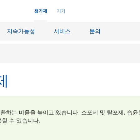
첨가제
기기
지속가능성
서비스
문의
제
화학재료
잉크젯 잉크
장시스템
가죽 마감 및 코팅된 직물
징
윤활유 및 이형제
환하는 비율을 높이고 있습니다. 소포제 및 탈포제, 습윤
도료
선박 및 중방식용 도료
용할 수 있습니다.
내화물
Oil & Gas 분야
료
종이 코팅