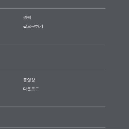
DISPERBYK-2019
BYK-094
 잉크,
수성 페인트 시스템, 바닥제용 도료, 인쇄
 소포제,
수계 도료용 VOC-Free 실리콘계 소포제,
C 및 무
잉크 및 고농도 착색제를 위한 무VOC 및
 접착제용
경력
인쇄 잉크, 목공, 공업 및 페이퍼 코팅용
무용제 습윤분산제.
팔로우하기
DISPERBYK-2155
BYK-1617
 무용제
유용성 및 무용제형 도료와 고농도 착색
포제, 건
수성 건축용 도료 및 접착제용 무VOC 실
제를 위한 VOC가없는 무용제형 습윤분산
 코팅용
리콘 함유 소포제
동영상
제
다운로드
신규
신규
DISPERBYK-2291
BYK-1642
OC 무
무VOC 무APEO 분말 습윤분산제