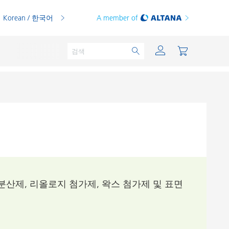
Korean / 한국어
A member of
분체용 도료
인쇄 잉크
PVC 컴파운드
분산제, 리올로지 첨가제, 왁스 첨가제 및 표면
PVC 플라스티졸
열가소성 수지
열경화성 수지