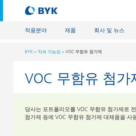
적용분야
제품
회사 및 뉴스
BYK
지속 가능성
VOC 무함유 첨가제
적용분야에 따른 제품 추천
VOC 무함유 첨가
적용분야에 따른 제품 추천
건축물용 
접착제 및 실란트
에너지 저
건축용 도료
섬유 사이
자동차 OEM 도료
당사는 포트폴리오를 VOC 무함유 첨가제로 전
바닥재용 
첨가제 등에 VOC 무함유 첨가제 대체품을 사
자동차 보수용 도료
주물 및 
제관용 도료
공업용 도