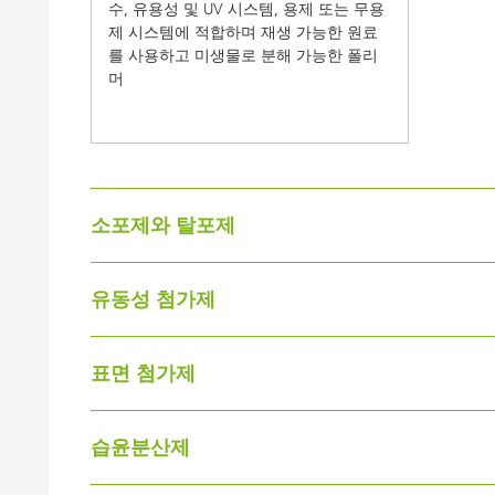
수, 유용성 및 UV 시스템, 용제 또는 무용
제 시스템에 적합하며 재생 가능한 원료
를 사용하고 미생물로 분해 가능한 폴리
머
소포제와 탈포제
유동성 첨가제
BYK-012
BYK-0
수계 도료용 VOC-Free, 비실리콘계 소포
수계 도료
표면 첨가제
제, 접착제, 페이퍼 코팅용
제, 건
RHEOBYK-7600
RHEO
높은 유사가소성 유동 거동을 생성하기
높은 유
습윤분산제
위한 수성 시스템용 무VOC 무APEO 무주
위한 수성
NANOBYK-3603
NANO
석 회합성 증점제(HEUR)
석 회합