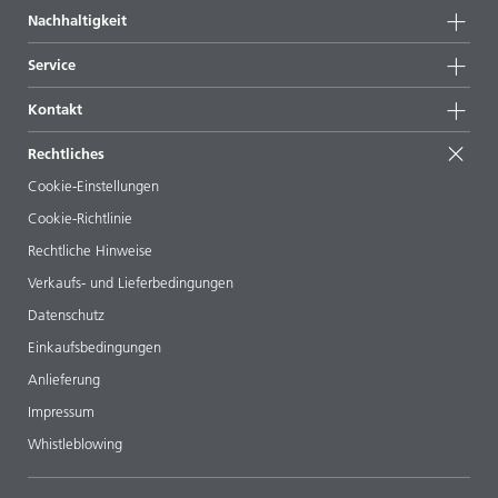
Unternehmensinformationen
Nachhaltigkeit
Highlights
News
Nachhaltigkeit
Service
Presse & Medien
Nachhaltige Produkte
Expertenrat
Standorte & Distributoren
Kontakt
Success Stories
Startformulierungen
Messen & Events
Kontaktieren Sie uns
EcoVadis
Rechtliches
Veröffentlichungen
Ihr Nachbar BYK
BYKinside
Zertifikate
Cookie-Einstellungen
ebooks
Management Team
Cookie-Richtlinie
Regulatory Affairs
Karriere
Rechtliche Hinweise
Additive Guide App
Folgen Sie uns
Verkaufs- und Lieferbedingungen
Videos
Datenschutz
Downloads
Einkaufsbedingungen
Anlieferung
Impressum
Whistleblowing