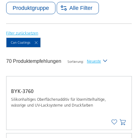
Produktgruppe
Alle Filter
Filter zurücksetzen
Can Coatings
70 Produktempfehlungen
Neueste
Sortierung:
Neueste
Alphabetisch (A-Z)
BYK-3760
Alphabetisch (Z-A)
Silikonhaltiges Oberﬂächenadditiv für lösemittelhaltige,
wässrige und UV-Lacksysteme und Druckfarben