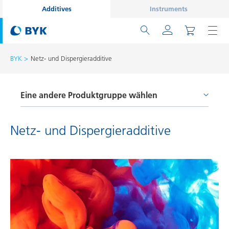
Additives
Instruments
BYK
Netz- und Dispergieradditive
Eine andere Produktgruppe wählen
Entschäumer und Entlüfter
Netz- und Dispergieradditive
Haftvermittler und Coupling Agents
Netz- und Dispergieradditive
Oberflächenadditive
Prozessadditive
Rheologieadditive