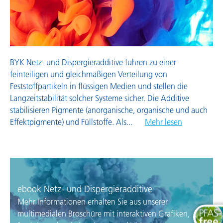
Wachsadditive
BYK Netz- und Dispergieradditive führen zu einer
feinteiligen und gleichmäßigen Verteilung von
Feststoffpartikeln in flüssigen Medien und stellen die
Langzeitstabilität solcher Systeme sicher. Die Additive
stabilisieren Pigmente (anorganische, organische und auch
Effektpigmente) und Füllstoffe. Als
...
Mehr lesen
ebook Netz- und Dispergieradditive
Mehr Informationen erhalten Sie aus unserer
multimedialen Broschüre mit interaktiven Grafiken,