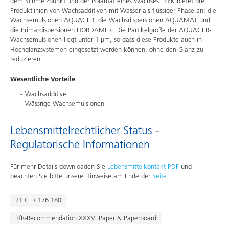
dem Schmelzpunkt und der Polarität eines Wachses. BYK bietet drei
Produktlinien von Wachsadditiven mit Wasser als flüssiger Phase an: die
Wachsemulsionen AQUACER, die Wachsdispersionen AQUAMAT und
die Primärdispersionen HORDAMER. Die Partikelgröße der AQUACER-
Wachsemulsionen liegt unter 1 µm, so dass diese Produkte auch in
Hochglanzsystemen eingesetzt werden können, ohne den Glanz zu
reduzieren.
Wesentliche Vorteile
Wachsadditive
Wässrige Wachsemulsionen
Lebensmittelrechtlicher Status -
Regulatorische Informationen
Für mehr Details downloaden Sie
Lebensmittelkontakt PDF
und
beachten Sie bitte unsere Hinweise am Ende der
Seite
21 CFR 176.180
BfR-Recommendation XXXVI Paper & Paperboard