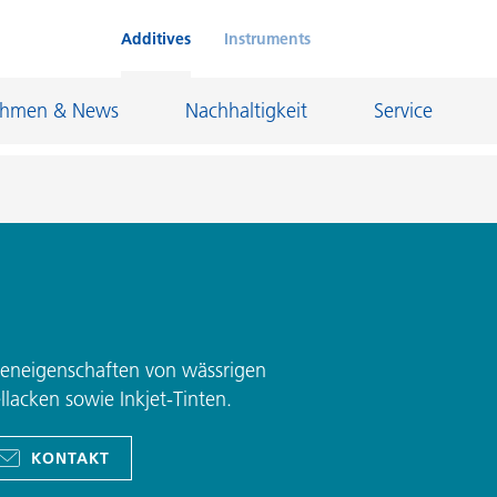
Additives
Instruments
ehmen & News
Nachhaltigkeit
Service
Klebstoffe und Dichtungsmassen
eschichtungen
Leder- und Textilbeschichtungen
nd Feuerfestindustrie
Maler- und Bautenlacke
eneigenschaften von wässrigen
lacken sowie Inkjet-Tinten.
und I&I
Öl- und Gasindustrie
Möbellacke
Papierbeschichtungen
KONTAKT
cke
Personal Care