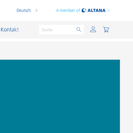
Deutsch
A member of
Kontakt
PVC Compounds
PVC-Plastisole
Schichtsilikat-Katalysatoren
Schiffslackierung und Korrosionsschutz
Schmierstoffe und Formtrennmittel
Thermoplaste