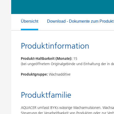
Druckfarben
Inkjet Inks
Energiespeicherung
Übersicht
Download - Dokumente zum Produkt
Produktinformation
Produkt-Haltbarkeit (Monate):
15
(bei ungeöffnetem Originalgebinde und Einhaltung der in
Produktgruppe:
Wachsadditive
Produktfamilie
AQUACER umfasst BYKs wässrige Wachsemulsionen. Wachsadd
Steuerung der Verarbeitbarkeit von Produkten oder zur Ve