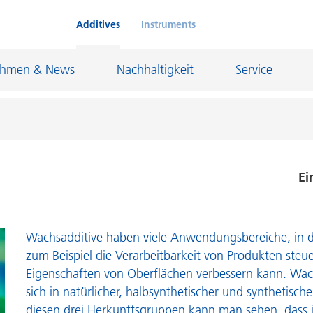
Additives
Instruments
ehmen & News
Nachhaltigkeit
Service
Ei
Klebstoffe und Dichtungsmassen
eschichtungen
Leder- und Textilbeschichtungen
E
nd Feuerfestindustrie
Maler- und Bautenlacke
Wachsadditive haben viele Anwendungsbereiche, in 
H
und I&I
Öl- und Gasindustrie
zum Beispiel die Verarbeitbarkeit von Produkten steu
N
Eigenschaften von Oberflächen verbessern kann. Wac
Möbellacke
Papierbeschichtungen
sich in natürlicher, halbsynthetischer und synthetisc
O
cke
Personal Care
diesen drei Herkunftsgruppen kann man sehen, dass 