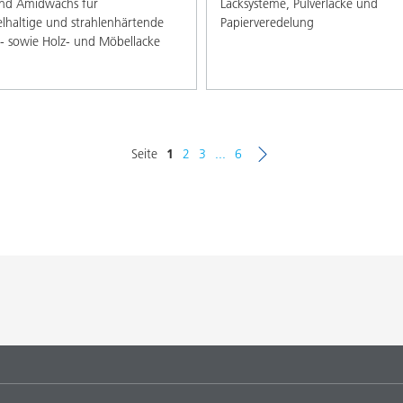
nd Amidwachs für
Lacksysteme, Pulverlacke und
elhaltige und strahlenhärtende
Papierveredelung
e- sowie Holz- und Möbellacke
Seite
1
2
3
...
6