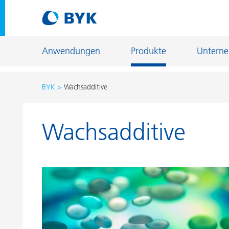
Anwendungen
Produkte
Untern
BYK
Wachsadditive
Produktempfehlungen nach Anwendungen
Wachsadditive
Produktempfehlungen nach Anwendungen
Fiber Sizing
Autoreparaturlackierung
Fußbodenb
Autoserienlackierung
Gießerei- u
Bauchemie
Home Care 
Can Coatings
Holz- und 
Coil Coatings
Industriela