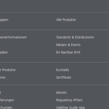
uppen
Alle Produkte
ensinformationen
Standorte & Distributoren
Messen & Events
edien
Ihr Nachbar BYK
e Produkte
EcoVadis
ries
Zertifikate
t
ebooks
lierungen
Regulatory Affairs
ichungen
Additive Guide App