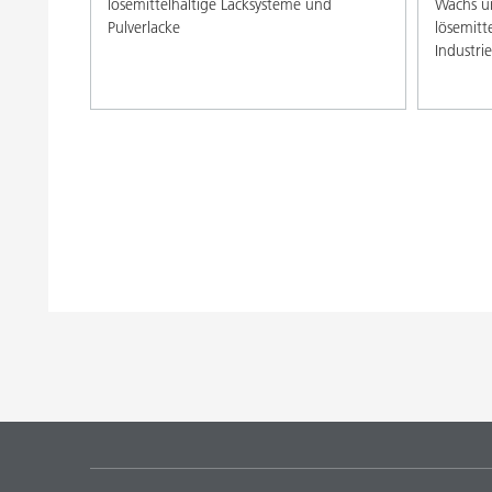
lösemittelhaltige Lacksysteme und
Wachs u
Pulverlacke
lösemitt
Industri