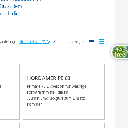
rozessadditive
Thermosets
Basis, dem
 sich die
heologieadditive
achsadditive
Alphabetisch (Z-A)
Sortierung:
Anzeigen:
Neueste
Alphabetisch (A-Z)
Alphabetisch (Z-A)
HORDAMER PE 03
e
Primäre PE-Dispersion für wässrige
Formtrennmittel, die im
Aluminiumdruckguss zum Einsatz
kommen