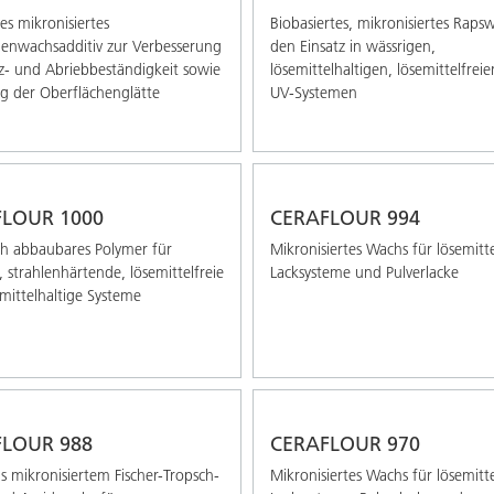
es mikronisiertes
Biobasiertes, mikronisiertes Raps
lenwachsadditiv zur Verbesserung
den Einsatz in wässrigen,
z- und Abriebbeständigkeit sowie
lösemittelhaltigen, lösemittelfrei
g der Oberflächenglätte
UV-Systemen
LOUR 1000
CERAFLOUR 994
ch abbaubares Polymer für
Mikronisiertes Wachs für lösemitte
, strahlenhärtende, lösemittelfreie
Lacksysteme und Pulverlacke
mittelhaltige Systeme
LOUR 988
CERAFLOUR 970
s mikronisiertem Fischer-Tropsch-
Mikronisiertes Wachs für lösemitte