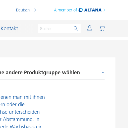
Deutsch
A member of
Kontakt
ne andere Produktgruppe wählen
PVC Compounds
PVC-Plastisole
ntschäumer und Entlüfter
Schichtsilikat-Katalysatoren
denen man mit ihnen
aftvermittler und Coupling Agents
Schiffslackierung und Korrosionsschutz
ern oder die
etz- und Dispergieradditive
hse unterscheiden
Schmierstoffe und Formtrennmittel
her Abstammung. In
berflächenadditive
Thermoplaste
jede Wachsbasis ein