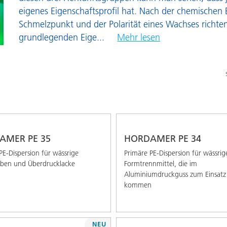
Pulverlacke
P
eigenes Eigenschaftsprofil hat. Nach der chemischen 
Schmelzpunkt und der Polarität eines Wachses richten
R
grundlegenden Eige
...
Mehr lesen
W
AMER PE 35
HORDAMER PE 34
PE-Dispersion für wässrige
Primäre PE-Dispersion für wässrig
rben und Überdrucklacke
Formtrennmittel, die im
Aluminiumdruckguss zum Einsatz
kommen
NEU