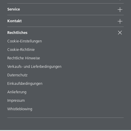
News
Nachhaltigkeit
Service
Presse & Medien
Nachhaltige Produkte
Expertenrat
Standorte & Distributoren
Kontakt
Success Stories
Startformulierungen
Messen & Events
Kontaktieren Sie uns
EcoVadis
Rechtliches
Veröffentlichungen
Ihr Nachbar BYK
BYKinside
Zertifikate
Cookie-Einstellungen
ebooks
Management Team
Cookie-Richtlinie
Regulatory Affairs
Karriere
Rechtliche Hinweise
Additive Guide App
Folgen Sie uns
Verkaufs- und Lieferbedingungen
Videos
Datenschutz
Downloads
Einkaufsbedingungen
Anlieferung
Impressum
Whistleblowing