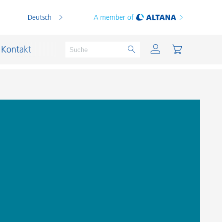
Deutsch
A member of
Kontakt
PVC Compounds
PVC-Plastisole
Schichtsilikat-Katalysatoren
Schiffslackierung und Korrosionsschutz
Schmierstoffe und Formtrennmittel
Thermoplaste