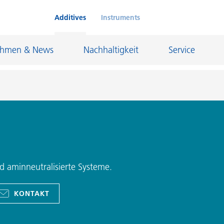
Additives
Instruments
ehmen & News
Nachhaltigkeit
Service
Klebstoffe und Dichtungsmassen
eschichtungen
Leder- und Textilbeschichtungen
nd Feuerfestindustrie
Maler- und Bautenlacke
nd aminneutralisierte Systeme.
und I&I
Öl- und Gasindustrie
KONTAKT
Möbellacke
Papierbeschichtungen
cke
Personal Care