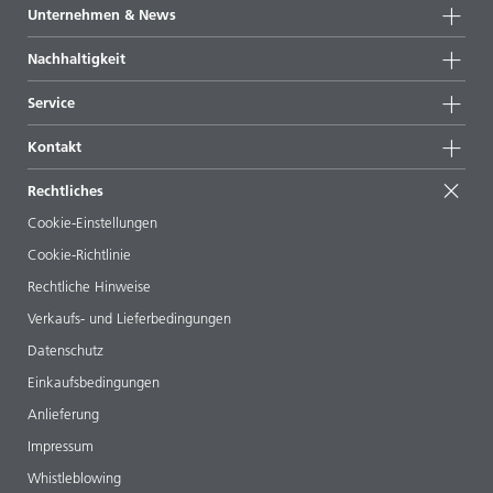
Produktgruppen
Unternehmen & News
Alle Produkte
Unternehmensinformationen
Nachhaltigkeit
Highlights
News
Nachhaltigkeit
Service
Presse & Medien
Nachhaltige Produkte
Expertenrat
Standorte & Distributoren
Kontakt
Success Stories
Startformulierungen
Messen & Events
Kontaktieren Sie uns
EcoVadis
Rechtliches
Veröffentlichungen
Ihr Nachbar BYK
BYKinside
Zertifikate
Cookie-Einstellungen
ebooks
Management Team
Cookie-Richtlinie
Regulatory Affairs
Karriere
Rechtliche Hinweise
Additive Guide App
Folgen Sie uns
Verkaufs- und Lieferbedingungen
Videos
Datenschutz
Downloads
Einkaufsbedingungen
Anlieferung
Impressum
Whistleblowing