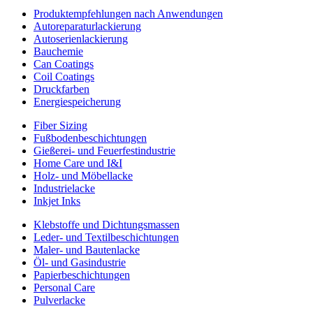
Produktempfehlungen nach Anwendungen
Autoreparaturlackierung
Autoserienlackierung
Bauchemie
Can Coatings
Coil Coatings
Druckfarben
Energiespeicherung
Fiber Sizing
Fußbodenbeschichtungen
Gießerei- und Feuerfestindustrie
Home Care und I&I
Holz- und Möbellacke
Industrielacke
Inkjet Inks
Klebstoffe und Dichtungsmassen
Leder- und Textilbeschichtungen
Maler- und Bautenlacke
Öl- und Gasindustrie
Papierbeschichtungen
Personal Care
Pulverlacke