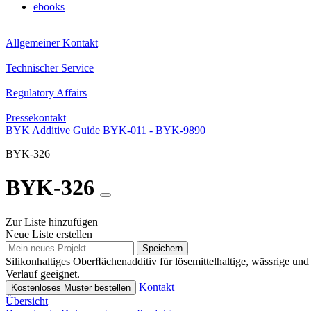
ebooks
Allgemeiner Kontakt
Technischer Service
Regulatory Affairs
Pressekontakt
BYK
Additive Guide
BYK-011 - BYK-9890
BYK-326
BYK-326
Zur Liste hinzufügen
Neue Liste erstellen
Speichern
Silikonhaltiges Oberﬂächenadditiv für lösemittelhaltige, wässrige 
Verlauf geeignet.
Kontakt
Kostenloses Muster bestellen
Übersicht