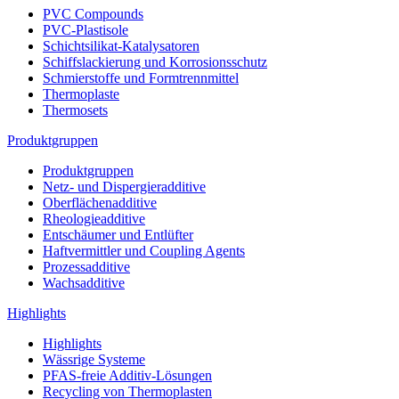
PVC Compounds
PVC-Plastisole
Schichtsilikat-Katalysatoren
Schiffslackierung und Korrosionsschutz
Schmierstoffe und Formtrennmittel
Thermoplaste
Thermosets
Produktgruppen
Produktgruppen
Netz- und Dispergieradditive
Oberflächenadditive
Rheologieadditive
Entschäumer und Entlüfter
Haftvermittler und Coupling Agents
Prozessadditive
Wachsadditive
Highlights
Highlights
Wässrige Systeme
PFAS-freie Additiv-Lösungen
Recycling von Thermoplasten