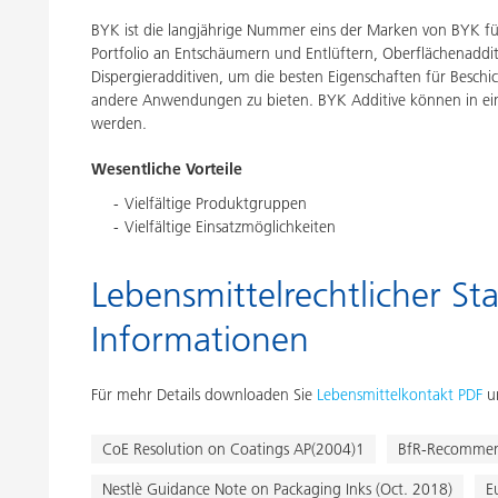
BYK ist die langjährige Nummer eins der Marken von BYK für 
Portfolio an Entschäumern und Entlüftern, Oberflächenaddit
Dispergieradditiven, um die besten Eigenschaften für Besch
andere Anwendungen zu bieten. BYK Additive können in ei
werden.
Wesentliche Vorteile
Vielfältige Produktgruppen
Vielfältige Einsatzmöglichkeiten
Lebensmittelrechtlicher Sta
Informationen
Für mehr Details downloaden Sie
Lebensmittelkontakt PDF
un
CoE Resolution on Coatings AP(2004)1
BfR-Recommen
Nestlè Guidance Note on Packaging Inks (Oct. 2018)
E