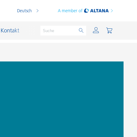
Deutsch
A member of
Kontakt
PVC Compounds
PVC-Plastisole
Schichtsilikat-Katalysatoren
Schiffslackierung und Korrosionsschutz
Schmierstoffe und Formtrennmittel
Thermoplaste