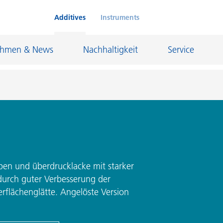
Additives
Instruments
ehmen & News
Nachhaltigkeit
Service
Klebstoffe und Dichtungsmassen
eschichtungen
Leder- und Textilbeschichtungen
nd Feuerfestindustrie
Maler- und Bautenlacke
rben und überdrucklacke mit starker
urch guter Verbesserung der
und I&I
Öl- und Gasindustrie
flächenglätte. Angelöste Version
Möbellacke
Papierbeschichtungen
cke
Personal Care