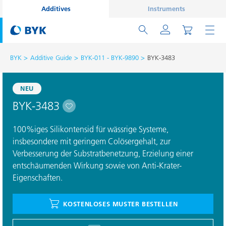
Additives
Instruments
BYK
Additive Guide
BYK-011 - BYK-9890
BYK-3483
NEU
BYK-3483
100%iges Silikontensid für wässrige Systeme,
insbesondere mit geringem Colösergehalt, zur
Verbesserung der Substratbenetzung, Erzielung einer
entschäumenden Wirkung sowie von Anti-Krater-
Eigenschaften.
KOSTENLOSES MUSTER BESTELLEN