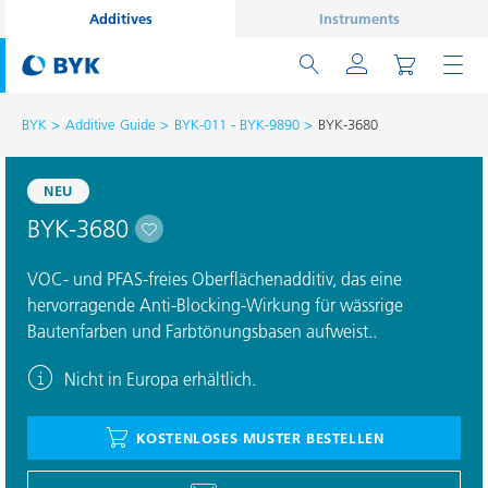
Additives
Instruments
BYK
Additive Guide
BYK-011 - BYK-9890
BYK-3680
NEU
BYK-3680
VOC- und PFAS-freies Oberflächenadditiv, das eine
hervorragende Anti-Blocking-Wirkung für wässrige
Bautenfarben und Farbtönungsbasen aufweist..
Nicht in Europa erhältlich.
KOSTENLOSES MUSTER BESTELLEN