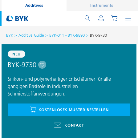
Additives
Instruments
BYK
Additive Guide
BYK-011 - BYK-9890
BYK-9730
NEU
BYK-9730
Silikon- und polymerhaltiger Entschäumer für alle
gängigen Basisöle in industriellen
Schmierstoffanwendungen.
KOSTENLOSES MUSTER BESTELLEN
KONTAKT