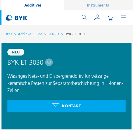
Additives
Instruments
BYK
Additive Guide
BYK-ET
BYK-ET 3030
NEU
BYK-ET 3030
Wässriges Netz- und Dispergieradditiv für wässrige
keramische Pasten zur Separatorbeschichtung in Li-Ionen-
Zellen.
KONTAKT