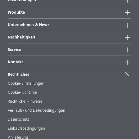
Produkte
Produktgruppen
Unternehmen & News
Alle Produkte
Unternehmensinformationen
Nachhaltigkeit
Highlights
News
Nachhaltigkeit
Service
Presse & Medien
Nachhaltige Produkte
Expertenrat
Standorte & Distributoren
Kontakt
Success Stories
Startformulierungen
Messen & Events
Kontaktieren Sie uns
EcoVadis
Rechtliches
Veröffentlichungen
Ihr Nachbar BYK
BYKinside
Zertifikate
Cookie-Einstellungen
ebooks
Management Team
Cookie-Richtlinie
Regulatory Affairs
Karriere
Rechtliche Hinweise
Additive Guide App
Folgen Sie uns
Verkaufs- und Lieferbedingungen
Videos
Datenschutz
Downloads
Einkaufsbedingungen
Anlieferung