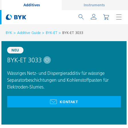
Additives
Instruments
BYK
Additive Guide
BYK-ET
BYK-ET 3033
NEU
BYK-ET 3033
Wässriges Netz- und Dispergieradditiv für wässrige
Separatorbeschichtungen und Kohlenstoffpasten für
Elektroden-Slurries.
KONTAKT