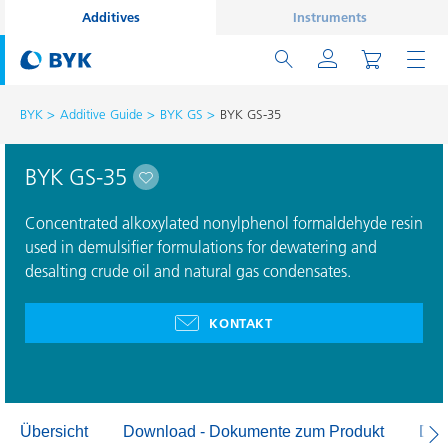
Additives
Instruments
BYK
Additive Guide
BYK GS
BYK GS-35
BYK GS-35
Concentrated alkoxylated nonylphenol formaldehyde resin
used in demulsifier formulations for dewatering and
desalting crude oil and natural gas condensates.
KONTAKT
Übersicht
Download - Dokumente zum Produkt
Dow