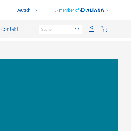
Deutsch
A member of
Kontakt
PVC Compounds
PVC-Plastisole
Schichtsilikat-Katalysatoren
Schiffslackierung und Korrosionsschutz
Schmierstoffe und Formtrennmittel
Thermoplaste