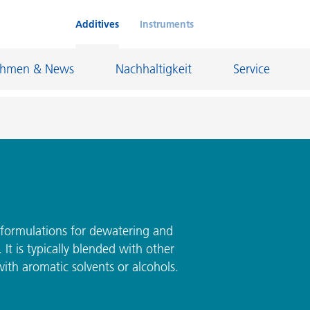
Additives
Instruments
ehmen & News
Nachhaltigkeit
Service
Klebstoffe und Dichtungsmassen
eschichtungen
Leder- und Textilbeschichtungen
nd Feuerfestindustrie
Maler- und Bautenlacke
 formulations for dewatering and
It is typically blended with other
und I&I
Öl- und Gasindustrie
with aromatic solvents or alcohols.
Möbellacke
Papierbeschichtungen
cke
Personal Care