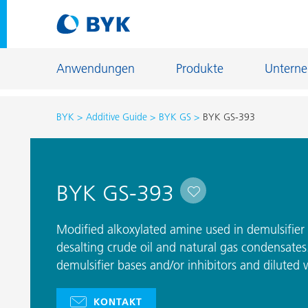
Anwendungen
Produkte
Untern
BYK
Additive Guide
BYK GS
BYK GS-393
Produktempfehlungen nach Anwendungen
Produktempfehlungen nach Anwendungen
Fiber Sizing
BYK GS-393
Autoreparaturlackierung
Fußbodenb
Autoserienlackierung
Gießerei- u
Modified alkoxylated amine used in demulsifier
Bauchemie
desalting crude oil and natural gas condensates. 
Home Care 
demulsifier bases and/or inhibitors and diluted 
Can Coatings
Holz- und 
Coil Coatings
Industriela
KONTAKT