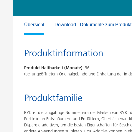
Druckfarben
Inkjet Inks
Energiespeicherung
Übersicht
Download - Dokumente zum Produkt
Produktinformation
Produkt-Haltbarkeit (Monate):
36
(bei ungeöffnetem Originalgebinde und Einhaltung der in
Produktfamilie
BYK ist die langjährige Nummer eins der Marken von BYK für 
Portfolio an Entschäumern und Entlüftern, Oberflächenaddit
Dispergieradditiven, um die besten Eigenschaften für Besch
andere Anwendungen zu bieten. BYK Additive können in ei