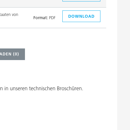
taaten von
DOWNLOAD
Format:
PDF
ADEN (
0
)
 in unseren technischen Broschüren.