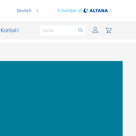
Deutsch
A member of
Kontakt
PVC Compounds
PVC-Plastisole
Schichtsilikat-Katalysatoren
Schiffslackierung und Korrosionsschutz
Schmierstoffe und Formtrennmittel
Thermoplaste