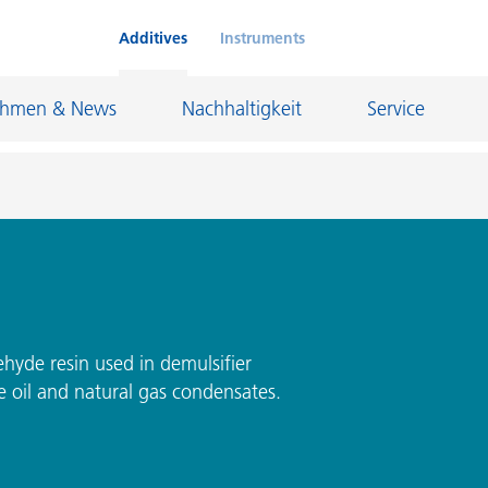
Additives
Instruments
ehmen & News
Nachhaltigkeit
Service
Klebstoffe und Dichtungsmassen
eschichtungen
Leder- und Textilbeschichtungen
nd Feuerfestindustrie
Maler- und Bautenlacke
hyde resin used in demulsifier
e oil and natural gas condensates.
und I&I
Öl- und Gasindustrie
Möbellacke
Papierbeschichtungen
cke
Personal Care