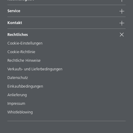
Highlights
News
Nachhaltigkeit
Service
Presse & Medien
Nachhaltige Produkte
Expertenrat
Standorte & Distributoren
Kontakt
Success Stories
Startformulierungen
Messen & Events
Kontaktieren Sie uns
EcoVadis
Rechtliches
Veröffentlichungen
Ihr Nachbar BYK
BYKinside
Zertifikate
Cookie-Einstellungen
ebooks
Management Team
Cookie-Richtlinie
Regulatory Affairs
Karriere
Rechtliche Hinweise
Additive Guide App
Folgen Sie uns
Verkaufs- und Lieferbedingungen
Videos
Datenschutz
Downloads
Einkaufsbedingungen
Anlieferung
Impressum
Whistleblowing