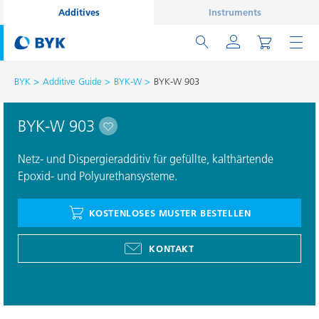
Additives
Instruments
BYK
Additive Guide
BYK-W
BYK-W 903
BYK-W 903
Netz- und Dispergieradditiv für gefüllte, kalthärtende
Epoxid- und Polyurethansysteme.
KOSTENLOSES MUSTER BESTELLEN
KONTAKT