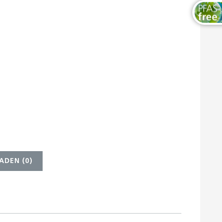
ADEN (
0
)