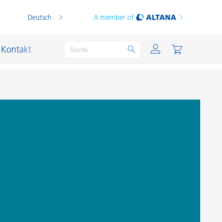
Deutsch
A member of
Kontakt
PVC Compounds
PVC-Plastisole
Schichtsilikat-Katalysatoren
Schiffslackierung und Korrosionsschutz
Schmierstoffe und Formtrennmittel
Thermoplaste