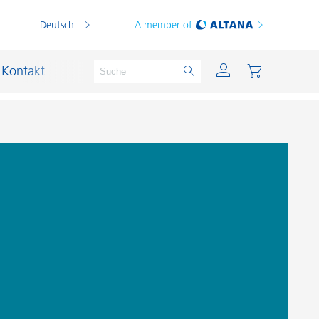
Deutsch
A member of
Kontakt
PVC Compounds
PVC-Plastisole
Schichtsilikat-Katalysatoren
Schiffslackierung und Korrosionsschutz
Schmierstoffe und Formtrennmittel
Thermoplaste