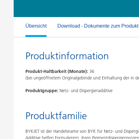
Druckfarben
Inkjet Inks
Energiespeicherung
Übersicht
Download - Dokumente zum Produkt
Produktinformation
Produkt-Haltbarkeit (Monate):
36
(bei ungeöffnetem Originalgebinde und Einhaltung der in
Produktgruppe:
Netz- und Dispergieradditive
Produktfamilie
BYKJET ist der Handelsname von BYK für Netz- und Dispergiera
Additive helfen Formulierern, ihren Pigmentdispergierprozes