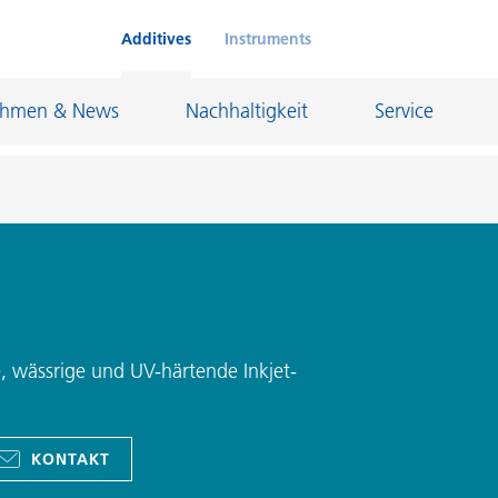
Additives
Instruments
ehmen & News
Nachhaltigkeit
Service
Klebstoffe und Dichtungsmassen
eschichtungen
Leder- und Textilbeschichtungen
nd Feuerfestindustrie
Maler- und Bautenlacke
ge, wässrige und UV-härtende Inkjet-
und I&I
Öl- und Gasindustrie
Möbellacke
Papierbeschichtungen
KONTAKT
cke
Personal Care