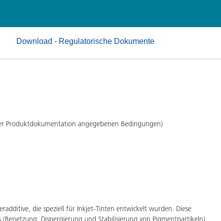
Pulverlacke
Download - Regulatorische Dokumente
 der Produktdokumentation angegebenen Bedingungen)
dditive, die speziell für Inkjet-Tinten entwickelt wurden. Diese
s (Benetzung, Dispergierung und Stabilisierung von Pigmentpartikeln)