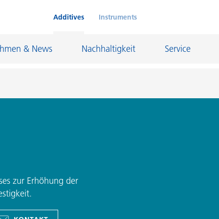
Additives
Instruments
ehmen & News
Nachhaltigkeit
Service
Klebstoffe und Dichtungsmassen
eschichtungen
Leder- und Textilbeschichtungen
nd Feuerfestindustrie
Maler- und Bautenlacke
und I&I
Öl- und Gasindustrie
ses zur Erhöhung der
Möbellacke
Papierbeschichtungen
stigkeit.
cke
Personal Care