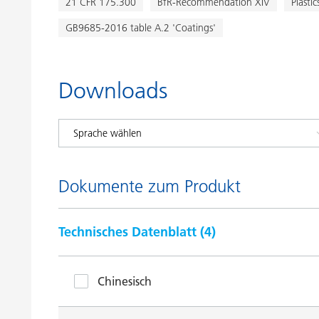
21 CFR 175.300
BfR-Recommendation XIV
Plasti
GB9685-2016 table A.2 'Coatings'
Downloads
Dokumente zum Produkt
Technisches Datenblatt (
4
)
Chinesisch