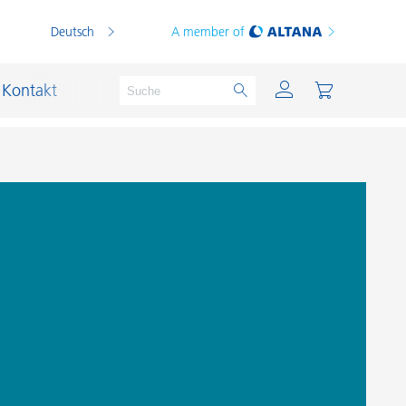
Deutsch
A member of
Kontakt
PVC Compounds
PVC-Plastisole
Schichtsilikat-Katalysatoren
Schiffslackierung und Korrosionsschutz
Schmierstoffe und Formtrennmittel
Thermoplaste