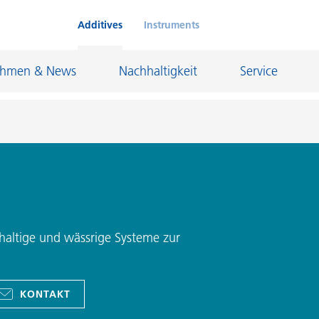
Additives
Instruments
ehmen & News
Nachhaltigkeit
Service
Klebstoffe und Dichtungsmassen
eschichtungen
Leder- und Textilbeschichtungen
nd Feuerfestindustrie
Maler- und Bautenlacke
lhaltige und wässrige Systeme zur
und I&I
Öl- und Gasindustrie
Möbellacke
Papierbeschichtungen
KONTAKT
cke
Personal Care