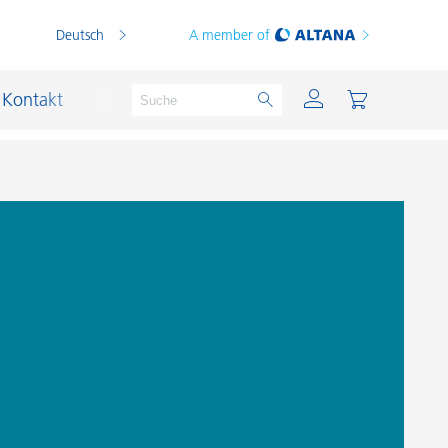
Deutsch
A member of
Kontakt
PVC Compounds
PVC-Plastisole
Schichtsilikat-Katalysatoren
Schiffslackierung und Korrosionsschutz
Schmierstoffe und Formtrennmittel
Thermoplaste