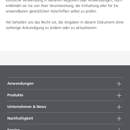
konforme Verwendung in weiteren Regionen oder Anwendungen, noch
entbindet sie Sie von Ihrer Verantwortung, die Einhaltung aller für Sie
anwendbaren gesetzlichen Vorschriften selbst zu prüfen.
Wir behalten uns das Recht vor, die Angaben in diesem Dokument ohne
vorherige Ankündigung zu ändern oder zu aktualisieren.
Anwendungen
Produkte
Produktgruppen
Unternehmen & News
Alle Produkte
Unternehmensinformationen
Nachhaltigkeit
Highlights
News
Nachhaltigkeit
Service