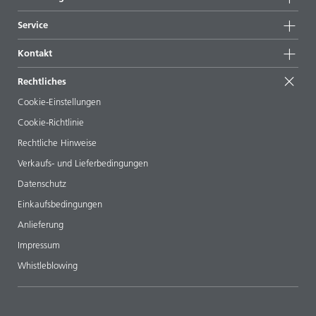
Highlights
News
Nachhaltigkeit
Service
Presse & Medien
Nachhaltige Produkte
Expertenrat
Standorte & Distributoren
Kontakt
Success Stories
Startformulierungen
Messen & Events
Kontaktieren Sie uns
EcoVadis
Rechtliches
Veröffentlichungen
Ihr Nachbar BYK
BYKinside
Zertifikate
Cookie-Einstellungen
ebooks
Management Team
Cookie-Richtlinie
Regulatory Affairs
Karriere
Rechtliche Hinweise
Additive Guide App
Folgen Sie uns
Verkaufs- und Lieferbedingungen
Videos
Datenschutz
Downloads
Einkaufsbedingungen
Anlieferung
Impressum
Whistleblowing