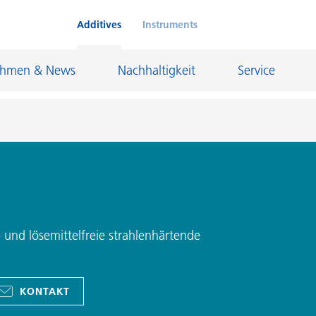
Additives
Instruments
ehmen & News
Nachhaltigkeit
Service
Klebstoffe und Dichtungsmassen
eschichtungen
Leder- und Textilbeschichtungen
nd Feuerfestindustrie
Maler- und Bautenlacke
e und lösemittelfreie strahlenhärtende
und I&I
Öl- und Gasindustrie
Möbellacke
Papierbeschichtungen
KONTAKT
cke
Personal Care