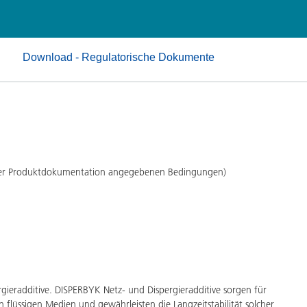
Pulverlacke
Download - Regulatorische Dokumente
 der Produktdokumentation angegebenen Bedingungen)
ieradditive. DISPERBYK Netz- und Dispergieradditive sorgen für
 flüssigen Medien und gewährleisten die Langzeitstabilität solcher