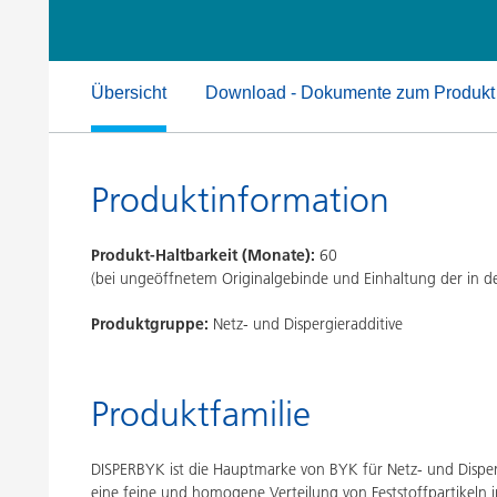
Druckfarben
Inkjet Inks
Energiespeicherung
Übersicht
Download - Dokumente zum Produkt
Produktinformation
Produkt-Haltbarkeit (Monate):
60
(bei ungeöffnetem Originalgebinde und Einhaltung der in
Produktgruppe:
Netz- und Dispergieradditive
Produktfamilie
DISPERBYK ist die Hauptmarke von BYK für Netz- und Disperg
eine feine und homogene Verteilung von Feststoffpartikeln in