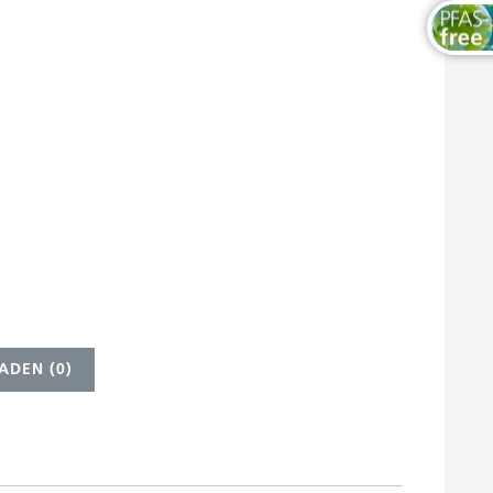
ADEN (
0
)