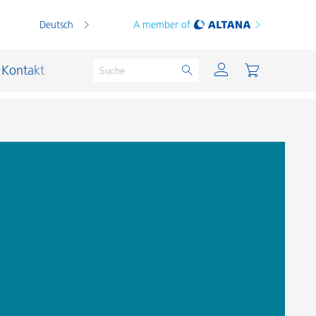
Deutsch
A member of
Kontakt
PVC Compounds
PVC-Plastisole
Schichtsilikat-Katalysatoren
Schiffslackierung und Korrosionsschutz
Schmierstoffe und Formtrennmittel
Thermoplaste