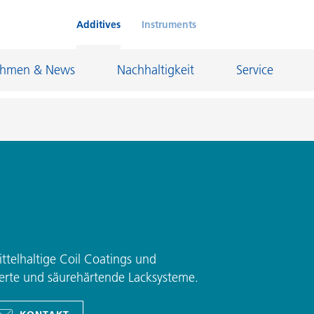
Additives
Instruments
ehmen & News
Nachhaltigkeit
Service
Klebstoffe und Dichtungsmassen
eschichtungen
Leder- und Textilbeschichtungen
nd Feuerfestindustrie
Maler- und Bautenlacke
und I&I
Öl- und Gasindustrie
ittelhaltige Coil Coatings und
Möbellacke
Papierbeschichtungen
sierte und säurehärtende Lacksysteme.
cke
Personal Care