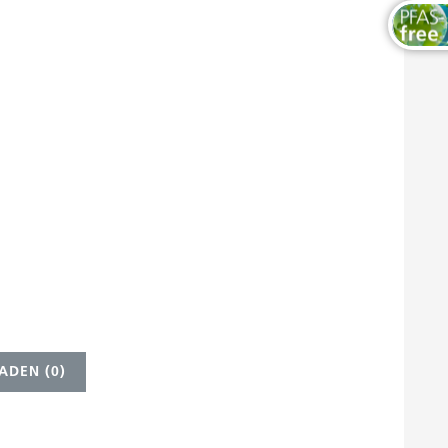
ADEN (
0
)