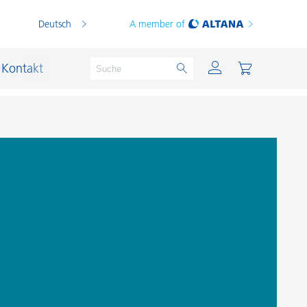
Deutsch
A member of
Kontakt
PVC Compounds
PVC-Plastisole
Schichtsilikat-Katalysatoren
Schiffslackierung und Korrosionsschutz
Schmierstoffe und Formtrennmittel
Thermoplaste